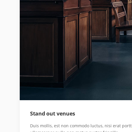
Stand out venues
Duis mollis, est non commodo luctus, nisi erat portti