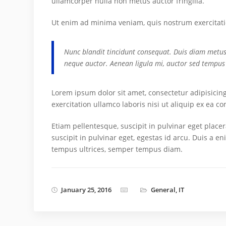
ullamcorper nulla non metus auctor fringilla.
Ut enim ad minima veniam, quis nostrum exercitati
Nunc blandit tincidunt consequat. Duis diam metus, 
neque auctor. Aenean ligula mi, auctor sed tempus
Lorem ipsum dolor sit amet, consectetur adipisicin
exercitation ullamco laboris nisi ut aliquip ex ea c
Etiam pellentesque, suscipit in pulvinar eget place
suscipit in pulvinar eget, egestas id arcu. Duis a e
tempus ultrices, semper tempus diam.
January 25, 2016
General
,
IT