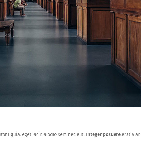
tor ligula, eget lacinia odio sem nec elit.
Integer posuere
erat a an