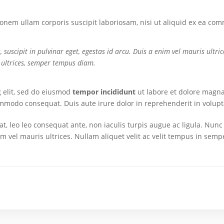
onem ullam corporis suscipit laboriosam, nisi ut aliquid ex ea co
suscipit in pulvinar eget, egestas id arcu. Duis a enim vel mauris ultric
 ultrices, semper tempus diam.
g elit, sed do eiusmod
tempor incididunt
ut labore et dolore magna
ommodo consequat. Duis aute irure dolor in reprehenderit in voluptat
rat, leo leo consequat ante, non iaculis turpis augue ac ligula. Nun
nim vel mauris ultrices. Nullam aliquet velit ac velit tempus in sem