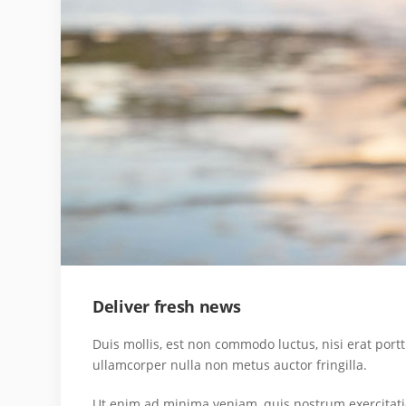
Deliver fresh news
Duis mollis, est non commodo luctus, nisi erat portti
ullamcorper nulla non metus auctor fringilla.
Ut enim ad minima veniam, quis nostrum exercitati