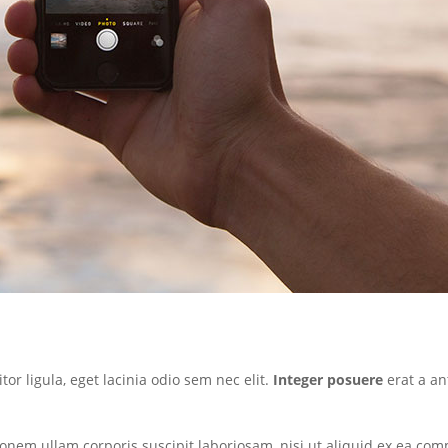
tor ligula, eget lacinia odio sem nec elit.
Integer posuere
erat a an
onem ullam corporis suscipit laboriosam, nisi ut aliquid ex ea co